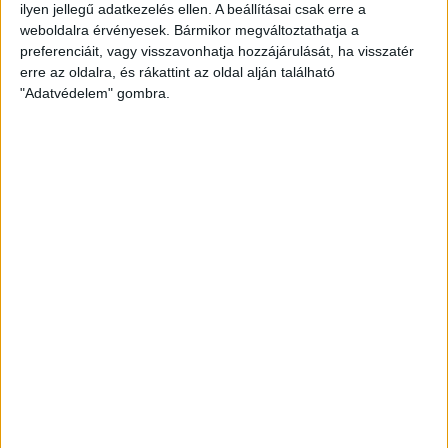
ilyen jellegű adatkezelés ellen. A beállításai csak erre a
weboldalra érvényesek. Bármikor megváltoztathatja a
preferenciáit, vagy visszavonhatja hozzájárulását, ha visszatér
erre az oldalra, és rákattint az oldal alján található
"Adatvédelem" gombra.
GYEREK PIROS KAPUCNIS PULÓVER
7.990
Ft
Ennek
OPCIÓK VÁLASZTÁSA
a