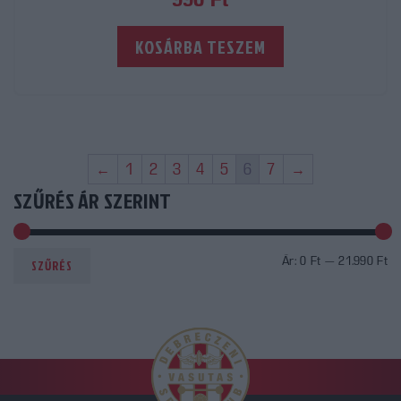
KOSÁRBA TESZEM
←
1
2
3
4
5
6
7
→
SZŰRÉS ÁR SZERINT
Mi
M
Ár:
0 Ft
—
21.990 Ft
SZŰRÉS
ár
ár