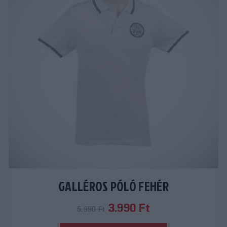
GALLÉROS PÓLÓ FEHÉR
Original
Current
3.990
Ft
5.990
Ft
price
price