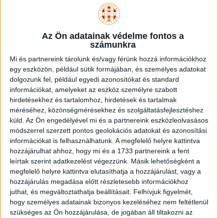
Az Ön adatainak védelme fontos a
számunkra
GALLÉROS PÓLÓ FEKETE
Mi és partnereink tárolunk és/vagy férünk hozzá információkhoz
egy eszközön, például sütik formájában, és személyes adatokat
Original
Current
3.990
Ft
dolgozunk fel, például egyedi azonosítókat és standard
5.990
Ft
információkat, amelyeket az eszköz személyre szabott
price
price
Ennek
hirdetésekhez és tartalomhoz, hirdetések és tartalmak
OPCIÓK VÁLASZTÁSA
was:
is:
a
méréséhez, közönségmérésekhez és szolgáltatásfejlesztéshez
5.990 Ft.
3.990 Ft.
terméknek
küld.
Az Ön engedélyével mi és a partnereink eszközleolvasásos
módszerrel szerzett pontos geolokációs adatokat és azonosítási
több
információkat is felhasználhatunk. A megfelelő helyre kattintva
variációja
hozzájárulhat ahhoz, hogy mi és a 1733 partnereink a fent
van.
leírtak szerint adatkezelést végezzünk. Másik lehetőségként a
A
megfelelő helyre kattintva elutasíthatja a hozzájárulást, vagy a
változatok
hozzájárulás megadása előtt részletesebb információkhoz
a
juthat, és megváltoztathatja beállításait.
Felhívjuk figyelmét,
termékoldalon
hogy személyes adatainak bizonyos kezeléséhez nem feltétlenül
választhatók
szükséges az Ön hozzájárulása, de jogában áll tiltakozni az
ki