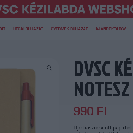
ZAT
UTCAI RUHÁZAT
GYERMEK RUHÁZAT
AJÁNDÉKTÁRGY
DVSC K
NOTESZ
990
Ft
Újrahasznosított papírból