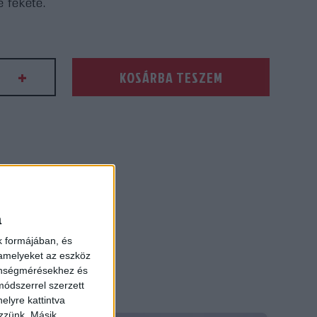
e fekete.
+
KOSÁRBA TESZEM
da
ség
a
k formájában, és
 amelyeket az eszköz
zönségmérésekhez és
ódszerrel szerzett
elyre kattintva
ezzünk. Másik