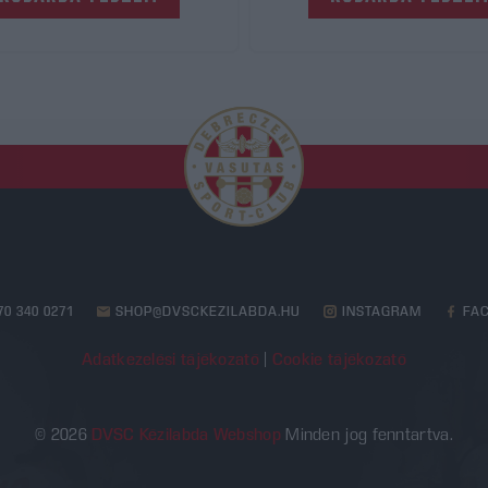
70 340 0271
SHOP@DVSCKEZILABDA.HU
INSTAGRAM
FA
Adatkezelési tájékozató
|
Cookie tájékozató
© 2026
DVSC Kézilabda Webshop
Minden jog fenntartva.