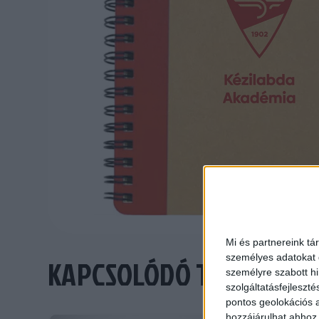
Mi és partnereink tá
személyes adatokat d
KAPCSOLÓDÓ TERMÉKEK
személyre szabott h
szolgáltatásfejleszté
pontos geolokációs a
hozzájárulhat ahhoz,