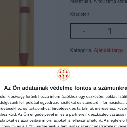
méretben. A toll tinta szín
Készleten
DVSC
-
Kézilab
notesz
Kategória:
Ajándéktárgy
tollal
mennyi
Az Ön adatainak védelme fontos a számunkr
rolunk és/vagy férünk hozzá információkhoz egy eszközön, például süti
olgozunk fel, például egyedi azonosítókat és standard információkat,
irdetésekhez és tartalomhoz, hirdetések és tartalmak méréséhez, kö
shez küld.
Az Ön engedélyével mi és a partnereink eszközleolvasásos m
datokat és azonosítási információkat is felhasználhatunk. A megfelelő h
 hogy mi és a 1733 partnereink a fent leírtak szerint adatkezelést vég