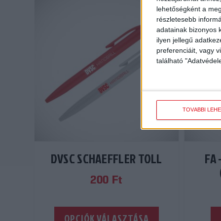
lehetőségként a megf
részletesebb informác
adatainak bizonyos k
ilyen jellegű adatke
preferenciáit, vagy v
található "Adatvéde
TOVÁBBI LEH
DVSC SCHAEFFLER TOLL
FA 
200
Ft
Ennek
OPCIÓK VÁLASZTÁSA