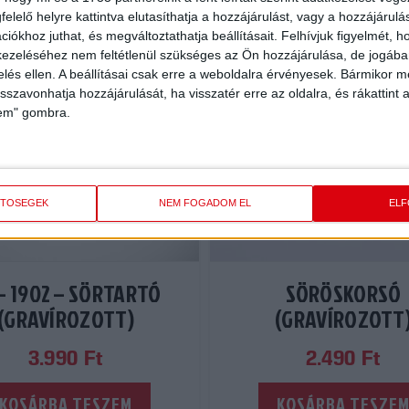
elelő helyre kattintva elutasíthatja a hozzájárulást, vagy a hozzájárul
iókhoz juthat, és megváltoztathatja beállításait.
Felhívjuk figyelmét, 
ezeléséhez nem feltétlenül szükséges az Ön hozzájárulása, de jogában 
zelés ellen. A beállításai csak erre a weboldalra érvényesek. Bármikor m
isszavonhatja hozzájárulását, ha visszatér erre az oldalra, és rákattint a
lem" gombra.
ETŐSÉGEK
NEM FOGADOM EL
EL
– 1902 – SÖRTARTÓ
SÖRÖSKORSÓ
(GRAVÍROZOTT)
(GRAVÍROZOTT
3.990
Ft
2.490
Ft
KOSÁRBA TESZEM
KOSÁRBA TESZE