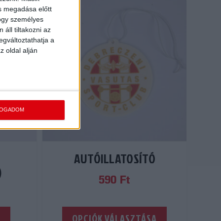
ás megadása előtt
hogy személyes
áll tiltakozni az
egváltoztathatja a
z oldal alján
FOGADOM
AUTÓILLATOSÍTÓ
)
590
Ft
Ennek
M
OPCIÓK VÁLASZTÁSA