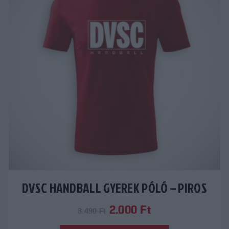
DVSC HANDBALL GYEREK PÓLÓ – PIROS
Original
Current
2.000
Ft
3.490
Ft
price
price