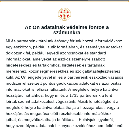
Az Ön adatainak védelme fontos a
számunkra
DVSC HANDBALL GYEREK PÓLÓ – FEKETE
Mi és partnereink tárolunk és/vagy férünk hozzá információkhoz
Original
Current
2.000
Ft
egy eszközön, például sütik formájában, és személyes adatokat
3.490
Ft
dolgozunk fel, például egyedi azonosítókat és standard
price
price
Ennek
információkat, amelyeket az eszköz személyre szabott
OPCIÓK VÁLASZTÁSA
was:
is:
a
hirdetésekhez és tartalomhoz, hirdetések és tartalmak
3.490 Ft.
2.000 Ft.
terméknek
méréséhez, közönségmérésekhez és szolgáltatásfejlesztéshez
küld.
Az Ön engedélyével mi és a partnereink eszközleolvasásos
több
módszerrel szerzett pontos geolokációs adatokat és azonosítási
variációja
információkat is felhasználhatunk. A megfelelő helyre kattintva
van.
hozzájárulhat ahhoz, hogy mi és a 1733 partnereink a fent
A
Akció!
leírtak szerint adatkezelést végezzünk. Másik lehetőségként a
változatok
megfelelő helyre kattintva elutasíthatja a hozzájárulást, vagy a
a
hozzájárulás megadása előtt részletesebb információkhoz
termékoldalon
juthat, és megváltoztathatja beállításait.
Felhívjuk figyelmét,
választhatók
hogy személyes adatainak bizonyos kezeléséhez nem feltétlenül
ki