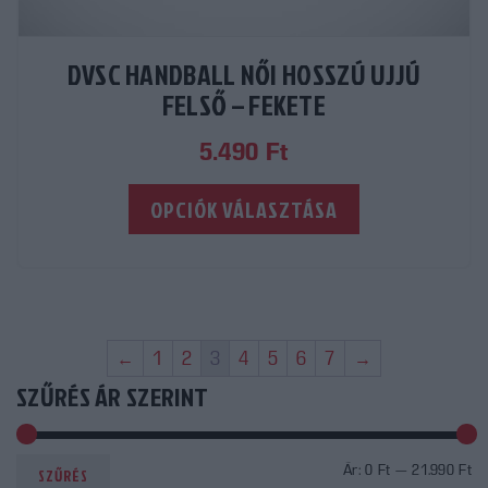
DVSC HANDBALL NŐI HOSSZÚ UJJÚ
FELSŐ – FEKETE
5.490
Ft
Ennek
OPCIÓK VÁLASZTÁSA
a
terméknek
több
variációja
van.
A
←
1
2
3
4
5
6
7
→
változatok
a
SZŰRÉS ÁR SZERINT
termékoldalon
választhatók
ki
Mi
M
Ár:
0 Ft
—
21.990 Ft
SZŰRÉS