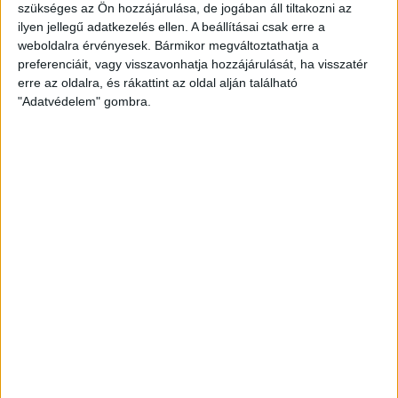
szükséges az Ön hozzájárulása, de jogában áll tiltakozni az
ilyen jellegű adatkezelés ellen. A beállításai csak erre a
weboldalra érvényesek. Bármikor megváltoztathatja a
preferenciáit, vagy visszavonhatja hozzájárulását, ha visszatér
erre az oldalra, és rákattint az oldal alján található
"Adatvédelem" gombra.
DVSC SCHAEFFLER LOKOMOTÍV GYEREK
PÓLÓ – PIROS
Original
Current
2.000
Ft
3.490
Ft
price
price
Ennek
OPCIÓK VÁLASZTÁSA