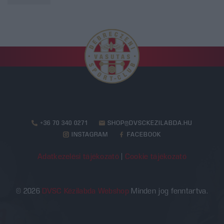
ár
ár
+36 70 340 0271
SHOP@DVSCKEZILABDA.HU
INSTAGRAM
FACEBOOK
Adatkezelési tájékozató
|
Cookie tájékozató
© 2026
DVSC Kézilabda Webshop
Minden jog fenntartva.