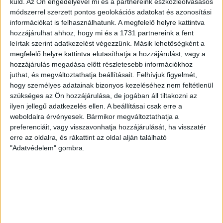
küld.
Az Ön engedélyével mi és a partnereink eszközleolvasásos
(PIROS)
módszerrel szerzett pontos geolokációs adatokat és azonosítási
információkat is felhasználhatunk. A megfelelő helyre kattintva
hozzájárulhat ahhoz, hogy mi és a 1731 partnereink a fent
leírtak szerint adatkezelést végezzünk. Másik lehetőségként a
megfelelő helyre kattintva elutasíthatja a hozzájárulást, vagy a
A DVSC SCHAEFFLER címerével ellátott, húzózsinóros
hozzájárulás megadása előtt részletesebb információkhoz
tornazsák, piros színben.
juthat, és megváltoztathatja beállításait.
Felhívjuk figyelmét,
hogy személyes adatainak bizonyos kezeléséhez nem feltétlenül
szükséges az Ön hozzájárulása, de jogában áll tiltakozni az
ilyen jellegű adatkezelés ellen. A beállításai csak erre a
Ez a termék jelenleg nincs készleten és nem megvásárolható.
weboldalra érvényesek. Bármikor megváltoztathatja a
preferenciáit, vagy visszavonhatja hozzájárulását, ha visszatér
erre az oldalra, és rákattint az oldal alján található
Cikkszám:
N/A
Kategóriák:
Egyéb
,
Utcai ruházat
"Adatvédelem" gombra.
KAPCSOLÓDÓ TERMÉKEK
Akció!