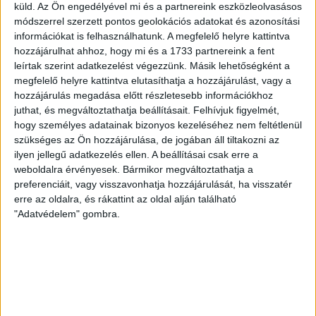
Original
2.000
Ft
küld.
Az Ön engedélyével mi és a partnereink eszközleolvasásos
módszerrel szerzett pontos geolokációs adatokat és azonosítási
price
Current
információkat is felhasználhatunk. A megfelelő helyre kattintva
hozzájárulhat ahhoz, hogy mi és a 1733 partnereink a fent
DVSC HANDBALL FELIRATOS 100% pamut unisex
was:
price
leírtak szerint adatkezelést végezzünk. Másik lehetőségként a
póló.
megfelelő helyre kattintva elutasíthatja a hozzájárulást, vagy a
3.490 Ft.
is:
hozzájárulás megadása előtt részletesebb információkhoz
Méret
2.000 Ft.
juthat, és megváltoztathatja beállításait.
Felhívjuk figyelmét,
hogy személyes adatainak bizonyos kezeléséhez nem feltétlenül
szükséges az Ön hozzájárulása, de jogában áll tiltakozni az
ilyen jellegű adatkezelés ellen. A beállításai csak erre a
DVSC
-
+
KOSÁRBA TESZEM
weboldalra érvényesek. Bármikor megváltoztathatja a
preferenciáit, vagy visszavonhatja hozzájárulását, ha visszatér
HANDBALL
erre az oldalra, és rákattint az oldal alján található
"Adatvédelem" gombra.
GYEREK
Cikkszám:
N/A
Kategóriák:
Egyéb
,
Gyermek ruházat
PÓLÓ
KAPCSOLÓDÓ TERMÉKEK
–
FEKETE