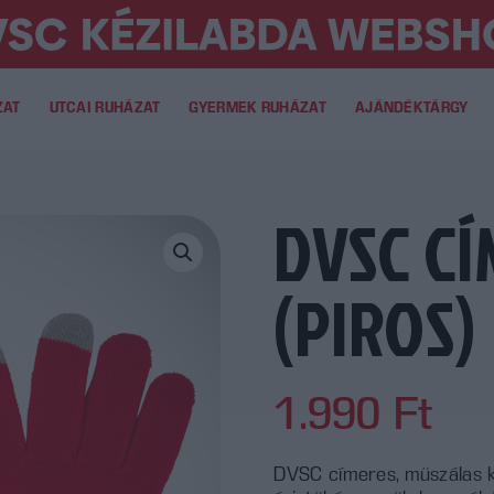
ZAT
UTCAI RUHÁZAT
GYERMEK RUHÁZAT
AJÁNDÉKTÁRGY
DVSC C
(PIROS)
1.990
Ft
DVSC címeres, műszálas ke