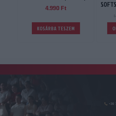
SOFTS
4.990
Ft
1
KOSÁRBA TESZEM
O
+36 