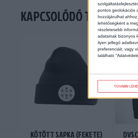
szolgáltatásfejleszté
KAPCSOLÓDÓ TERMÉKEK
pontos geolokációs a
hozzájárulhat ahhoz,
lehetőségként a megf
részletesebb informác
adatainak bizonyos k
ilyen jellegű adatke
preferenciáit, vagy v
található "Adatvéde
TOVÁBBI LEH
KÖTÖTT SAPKA (FEKETE)
DVSC