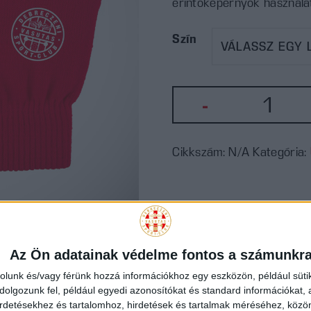
érintőképernyők használa
Szín
DVSC
-
címeres
kesztyű
Cikkszám:
N/A
Kategória:
(piros)
mennyi
Az Ön adatainak védelme fontos a számunkr
rolunk és/vagy férünk hozzá információkhoz egy eszközön, például süti
olgozunk fel, például egyedi azonosítókat és standard információkat,
irdetésekhez és tartalomhoz, hirdetések és tartalmak méréséhez, kö