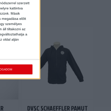
ódszerrel szerzett
elyre kattintva
ezzünk. Másik
ás megadása előtt
hogy személyes
áll tiltakozni az
egváltoztathatja a
z oldal alján
FOGADOM
ER
DVSC SCHAEFFLER PAMUT