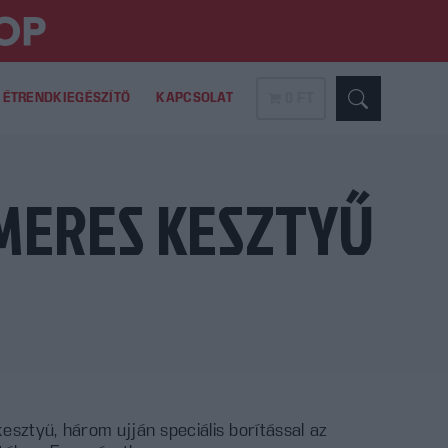
ÉTRENDKIEGÉSZÍTŐ
KAPCSOLAT
0 FT
ÍMERES KESZTYŰ
sztyű, három ujján speciális borítással az