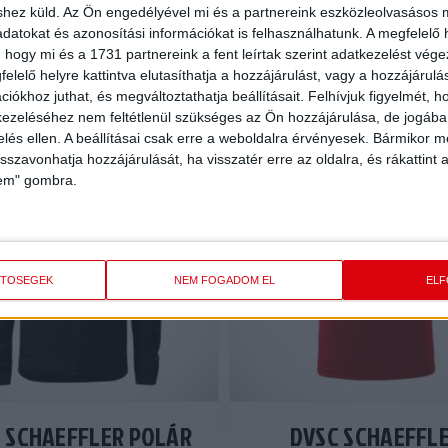
shez küld.
Az Ön engedélyével mi és a partnereink eszközleolvasásos m
datokat és azonosítási információkat is felhasználhatunk. A megfelelő h
 hogy mi és a 1731 partnereink a fent leírtak szerint adatkezelést vég
elelő helyre kattintva elutasíthatja a hozzájárulást, vagy a hozzájárul
iókhoz juthat, és megváltoztathatja beállításait.
Felhívjuk figyelmét, 
ezeléséhez nem feltétlenül szükséges az Ön hozzájárulása, de jogában 
Akció!
Akció!
zelés ellen. A beállításai csak erre a weboldalra érvényesek. Bármikor m
isszavonhatja hozzájárulását, ha visszatér erre az oldalra, és rákattint a
lem" gombra.
ETŐSÉGEK
NEM FOGADOM EL
EL
 SCHAEFFLER POLÁR
DVSC SCHAEFFL