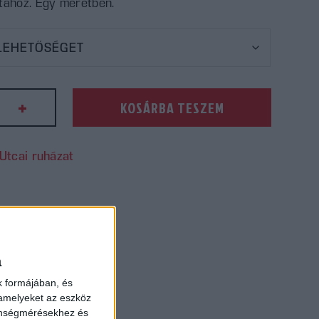
tához. Egy méretben.
+
KOSÁRBA TESZEM
Utcai ruházat
ség
a
k formájában, és
 amelyeket az eszköz
zönségmérésekhez és