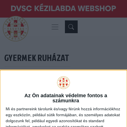
GYERMEK RUHÁZAT
13–13 termék, összesen 13 db
Az Ön adatainak védelme fontos a
számunkra
Akció!
Mi és partnereink tárolunk és/vagy férünk hozzá információkhoz
egy eszközön, például sütik formájában, és személyes adatokat
dolgozunk fel, például egyedi azonosítókat és standard
információkat, amelyeket az eszköz személyre szabott