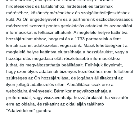
hirdetésekhez és tartalomhoz, hirdetések és tartalmak
méréséhez, közönségmérésekhez és szolgáltatásfejlesztéshez
küld.
Az Ön engedélyével mi és a partnereink eszközleolvasásos
módszerrel szerzett pontos geolokációs adatokat és azonosítási
információkat is felhasználhatunk. A megfelelő helyre kattintva
hozzájárulhat ahhoz, hogy mi és a 1733 partnereink a fent
leírtak szerint adatkezelést végezzünk. Másik lehetőségként a
megfelelő helyre kattintva elutasíthatja a hozzájárulást, vagy a
hozzájárulás megadása előtt részletesebb információkhoz
juthat, és megváltoztathatja beállításait.
Felhívjuk figyelmét,
hogy személyes adatainak bizonyos kezeléséhez nem feltétlenül
szükséges az Ön hozzájárulása, de jogában áll tiltakozni az
ilyen jellegű adatkezelés ellen. A beállításai csak erre a
weboldalra érvényesek. Bármikor megváltoztathatja a
preferenciáit, vagy visszavonhatja hozzájárulását, ha visszatér
erre az oldalra, és rákattint az oldal alján található
"Adatvédelem" gombra.
GYEREK POLÁR MELEGÍTŐ FELSŐ
Original
Current
7.190
Ft
8.990
Ft
price
price