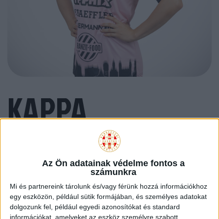
KAPPA
HIVATALOS
CSAPATMEZ
Az Ön adatainak védelme fontos a
számunkra
Mi és partnereink tárolunk és/vagy férünk hozzá információkhoz
RÓZSASZÍN
egy eszközön, például sütik formájában, és személyes adatokat
dolgozunk fel, például egyedi azonosítókat és standard
információkat, amelyeket az eszköz személyre szabott