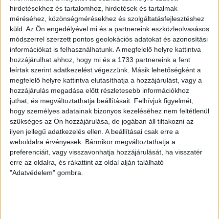
2025/2026
hirdetésekhez és tartalomhoz, hirdetések és tartalmak
méréséhez, közönségmérésekhez és szolgáltatásfejlesztéshez
küld.
Az Ön engedélyével mi és a partnereink eszközleolvasásos
SZUBLIMÁLT
módszerrel szerzett pontos geolokációs adatokat és azonosítási
információkat is felhasználhatunk. A megfelelő helyre kattintva
hozzájárulhat ahhoz, hogy mi és a 1733 partnereink a fent
leírtak szerint adatkezelést végezzünk. Másik lehetőségként a
megfelelő helyre kattintva elutasíthatja a hozzájárulást, vagy a
16.990
Ft
hozzájárulás megadása előtt részletesebb információkhoz
juthat, és megváltoztathatja beállításait.
Felhívjuk figyelmét,
Original
9.990
Ft
hogy személyes adatainak bizonyos kezeléséhez nem feltétlenül
price
Current
szükséges az Ön hozzájárulása, de jogában áll tiltakozni az
ilyen jellegű adatkezelés ellen. A beállításai csak erre a
A DVSC SCHAEFFLER hivatalos csapatmeze a
was:
price
weboldalra érvényesek. Bármikor megváltoztathatja a
2025/26-os szezonban. Kappa szublimált mez
preferenciáit, vagy visszavonhatja hozzájárulását, ha visszatér
szponzornevekkel.
16.990 Ft.
is:
erre az oldalra, és rákattint az oldal alján található
"Adatvédelem" gombra.
9.990 Ft.
Kérje mezét egyedi feliratozással:
https://shop.dvsckezilabda.hu/termek/egyedi-mez-