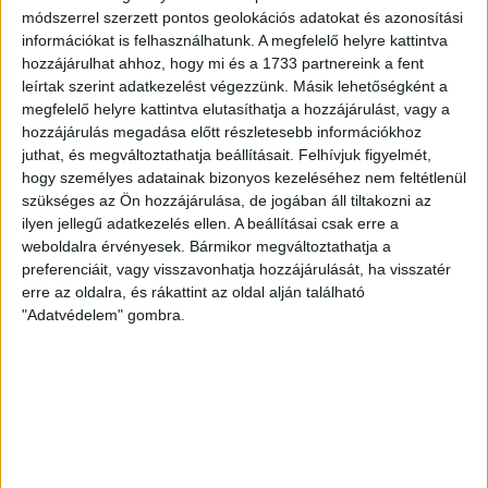
2024/25
módszerrel szerzett pontos geolokációs adatokat és azonosítási
információkat is felhasználhatunk. A megfelelő helyre kattintva
hozzájárulhat ahhoz, hogy mi és a 1733 partnereink a fent
leírtak szerint adatkezelést végezzünk. Másik lehetőségként a
megfelelő helyre kattintva elutasíthatja a hozzájárulást, vagy a
A DVSC SCHAEFFLER hivatalos csapatmeze a
hozzájárulás megadása előtt részletesebb információkhoz
2024/25-ös szezonban. Kappa Gianto szublimált mez
juthat, és megváltoztathatja beállításait.
Felhívjuk figyelmét,
szponzornevekkel.
hogy személyes adatainak bizonyos kezeléséhez nem feltétlenül
szükséges az Ön hozzájárulása, de jogában áll tiltakozni az
ilyen jellegű adatkezelés ellen. A beállításai csak erre a
Ez a termék jelenleg nincs készleten és nem megvásárolható.
weboldalra érvényesek. Bármikor megváltoztathatja a
preferenciáit, vagy visszavonhatja hozzájárulását, ha visszatér
Cikkszám:
N/A
Kategóriák:
Egyéb
,
Hivatalos ruházat
erre az oldalra, és rákattint az oldal alján található
"Adatvédelem" gombra.
KAPCSOLÓDÓ TERMÉKEK
Akció!