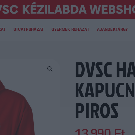
ZAT
UTCAI RUHÁZAT
GYERMEK RUHÁZAT
AJÁNDÉKTÁRGY
DVSC H
KAPUCN
PIROS
13.990
Ft