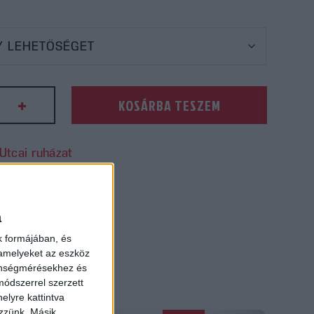
+
KOSÁRBA TESZEM
l
s
Utcai ruházat
a
k formájában, és
 amelyeket az eszköz
ség
zönségmérésekhez és
ódszerrel szerzett
elyre kattintva
ezzünk. Másik