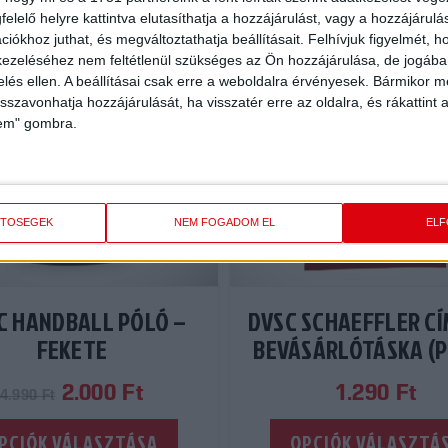
Akció!
elelő helyre kattintva elutasíthatja a hozzájárulást, vagy a hozzájárul
iókhoz juthat, és megváltoztathatja beállításait.
Felhívjuk figyelmét, 
ezeléséhez nem feltétlenül szükséges az Ön hozzájárulása, de jogában 
zelés ellen. A beállításai csak erre a weboldalra érvényesek. Bármikor m
isszavonhatja hozzájárulását, ha visszatér erre az oldalra, és rákattint a
lem" gombra.
ETŐSÉGEK
NEM FOGADOM EL
EL
C HANDBALL PÓLÓ –
DVSC SCHAEFFLER C
FEKETE
BEVÁSÁRLÓTÁSKA (P
Original
Current
2.000
Ft
1.290
Ft
4.990
Ft
price
price
Ennek
PCIÓK VÁLASZTÁSA
OPCIÓK VÁLASZTÁ