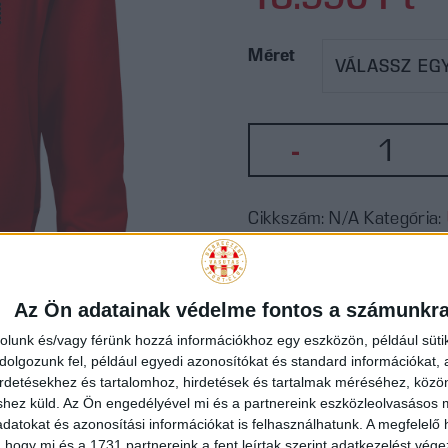
Méret
DVSC
-
Handbal
kapucni
Cikkszám:
N/A
Kategória:
pulóver
-
Az Ön adatainak védelme fontos a számunkr
piros
rolunk és/vagy férünk hozzá információkhoz egy eszközön, például süti
olgozunk fel, például egyedi azonosítókat és standard információkat,
mennyi
irdetésekhez és tartalomhoz, hirdetések és tartalmak méréséhez, kö
shez küld.
Az Ön engedélyével mi és a partnereink eszközleolvasásos m
datokat és azonosítási információkat is felhasználhatunk. A megfelelő h
 hogy mi és a 1731 partnereink a fent leírtak szerint adatkezelést vég