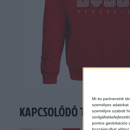
Mi és partnereink tá
személyes adatokat d
KAPCSOLÓDÓ TERMÉKEK
személyre szabott h
szolgáltatásfejleszté
pontos geolokációs a
hozzájárulhat ahhoz,